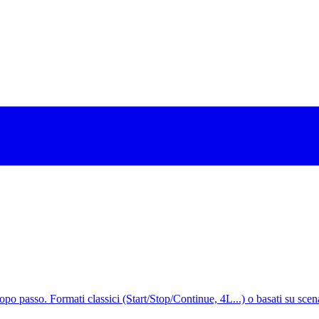
opo passo. Formati classici (Start/Stop/Continue, 4L...) o basati su scen