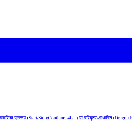
ेट। क्लासिक प्रारूप (Start/Stop/Continue, 4L...) या परिदृश्य-आधारित (Dragon