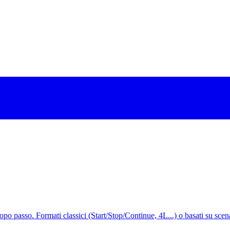
opo passo. Formati classici (Start/Stop/Continue, 4L...) o basati su scen