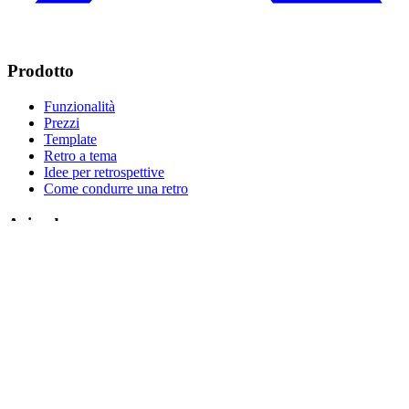
Prodotto
Funzionalità
Prezzi
Template
Retro a tema
Idee per retrospettive
Come condurre una retro
Azienda
Chi siamo?
Contatto
Legale
Informativa sulla privacy
Termini di servizio
Note legali