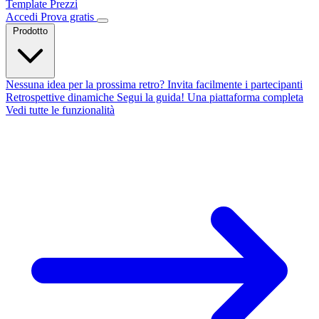
Template
Prezzi
Accedi
Prova gratis
Prodotto
Nessuna idea per la prossima retro?
Invita facilmente i partecipanti
Retrospettive dinamiche
Segui la guida!
Una piattaforma completa
Vedi tutte le funzionalità