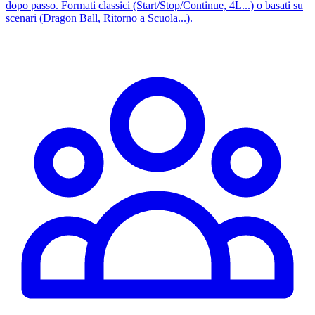
dopo passo. Formati classici (Start/Stop/Continue, 4L...) o basati su
scenari (Dragon Ball, Ritorno a Scuola...).