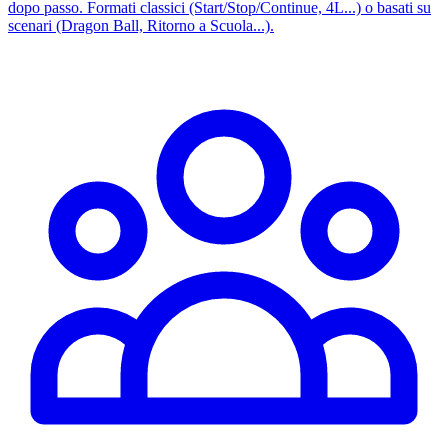
dopo passo. Formati classici (Start/Stop/Continue, 4L...) o basati su
scenari (Dragon Ball, Ritorno a Scuola...).