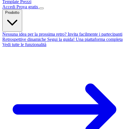
Template
Prezzi
Accedi
Prova gratis
Prodotto
Nessuna idea per la prossima retro?
Invita facilmente i partecipanti
Retrospettive dinamiche
Segui la guida!
Una piattaforma completa
Vedi tutte le funzionalità