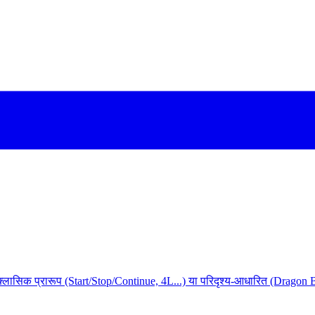
ेट। क्लासिक प्रारूप (Start/Stop/Continue, 4L...) या परिदृश्य-आधारित (Dragon