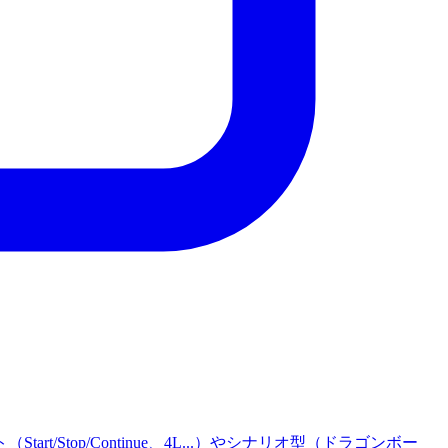
op/Continue、4L...）やシナリオ型（ドラゴンボー