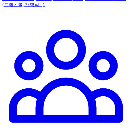
(드래곤볼, 개학식...).