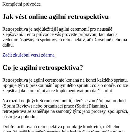
Kompletní průvodce
Jak vést online agilní retrospektivu
Retrospektiva je nejdůležitější agilní ceremonií pro neustálé
zlepšování. Tento průvodce vás provede přípravou, facilitací a
vedením úspěšných sprintových retrospektiv, ať už osobně nebo na
dálku.
Začít zkušební verzi zdarma
Co je agilní retrospektiva?
Retrospektiva je agilní ceremonie konaná na konci každého sprintu.
Spojuje tým k přezkoumání uplynulého sprintu: co šlo dobře, co lze
zlepšit a jaké konkrétní akce implementovat pro další sprint.
Na rozdíl od jiných Scrum ceremonií, které se zaměřují na produkt
(Sprint Review) nebo organizaci práce (Sprint Planning),
retrospektiva se zaměřuje na samotný tým: jeho procesy, spolupráci,
nástroje a pohodu.
Dobře facilitovaná retrospektiva produkuje konkrétní, měřitelné
akce. Vytváří bezpečný prostor, kde každý člen týmu může mluvit