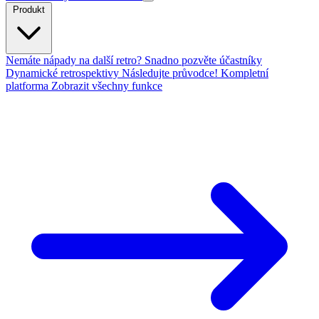
Produkt
Nemáte nápady na další retro?
Snadno pozvěte účastníky
Dynamické retrospektivy
Následujte průvodce!
Kompletní
platforma
Zobrazit všechny funkce