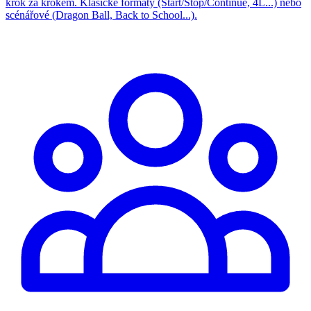
krok za krokem. Klasické formáty (Start/Stop/Continue, 4L...) nebo
scénářové (Dragon Ball, Back to School...).