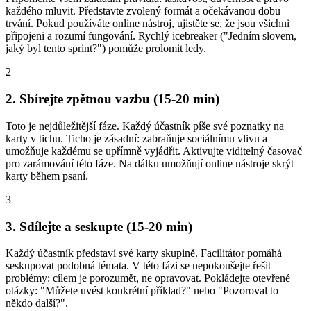
každého mluvit. Představte zvolený formát a očekávanou dobu
trvání. Pokud používáte online nástroj, ujistěte se, že jsou všichni
připojeni a rozumí fungování. Rychlý icebreaker ("Jedním slovem,
jaký byl tento sprint?") pomůže prolomit ledy.
2
2. Sbírejte zpětnou vazbu (15-20 min)
Toto je nejdůležitější fáze. Každý účastník píše své poznatky na
karty v tichu. Ticho je zásadní: zabraňuje sociálnímu vlivu a
umožňuje každému se upřímně vyjádřit. Aktivujte viditelný časovač
pro zarámování této fáze. Na dálku umožňují online nástroje skrýt
karty během psaní.
3
3. Sdílejte a seskupte (15-20 min)
Každý účastník představí své karty skupině. Facilitátor pomáhá
seskupovat podobná témata. V této fázi se nepokoušejte řešit
problémy: cílem je porozumět, ne opravovat. Pokládejte otevřené
otázky: "Můžete uvést konkrétní příklad?" nebo "Pozoroval to
někdo další?".