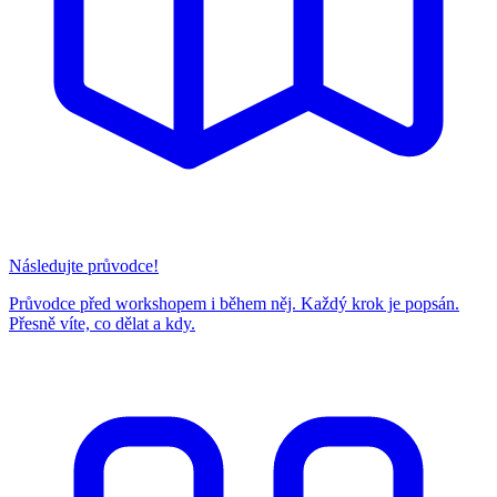
Následujte průvodce!
Průvodce před workshopem i během něj. Každý krok je popsán.
Přesně víte, co dělat a kdy.