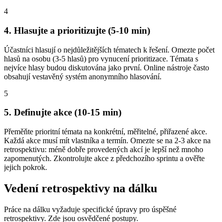
4
4. Hlasujte a prioritizujte (5-10 min)
Účastníci hlasují o nejdůležitějších tématech k řešení. Omezte počet
hlasů na osobu (3-5 hlasů) pro vynucení prioritizace. Témata s
nejvíce hlasy budou diskutována jako první. Online nástroje často
obsahují vestavěný systém anonymního hlasování.
5
5. Definujte akce (10-15 min)
Přeměňte prioritní témata na konkrétní, měřitelné, přiřazené akce.
Každá akce musí mít vlastníka a termín. Omezte se na 2-3 akce na
retrospektivu: méně dobře provedených akcí je lepší než mnoho
zapomenutých. Zkontrolujte akce z předchozího sprintu a ověřte
jejich pokrok.
Vedení retrospektivy na dálku
Práce na dálku vyžaduje specifické úpravy pro úspěšné
retrospektivy. Zde jsou osvědčené postupy.