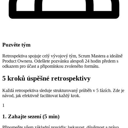
Pozvěte tým
Retrospektiva spojuje celý vývojový tým, Scrum Mastera a ideálně
Product Ownera. Odešlete pozvánku alespoň 24 hodin předem s
odkazem pro účast a připomínkou zvoleného formátu.
5 kroků úspěšné retrospektivy
Každá retrospektiva sleduje strukturovaný průběh v 5 fázích. Zde je
návod, jak efektivně facilitovat každý krok.
1
1. Zahajte sezení (5 min)
Připomeňte všem základní pravidla: laskavost, důvěrnost a právo