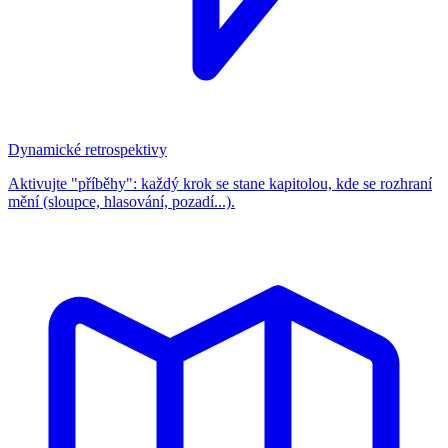
Dynamické retrospektivy
Aktivujte "příběhy": každý krok se stane kapitolou, kde se rozhraní
mění (sloupce, hlasování, pozadí...).